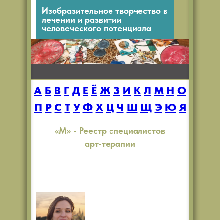
Изобразительное творчество в
лечении и развитии
человеческого потенциала
А
Б
В
Г
Д
Е
Ё
Ж
З
И
К
Л
М
Н
О
Изобразительное творчество в лечении
и развитии человеческого потенциала
П
Р
С
Т
У
Ф
Х
Ц
Ч
Ш
Щ
Э
Ю
Я
«М» - Реестр специалистов
арт-терапии