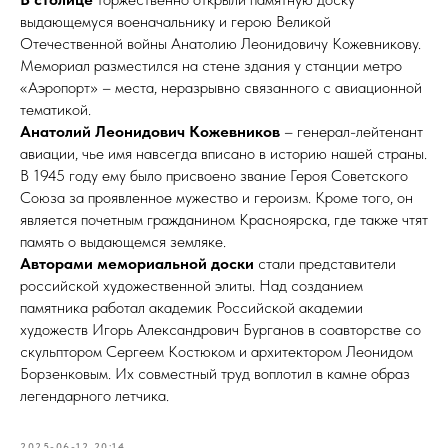
выдающемуся военачальнику и герою Великой
Отечественной войны Анатолию Леонидовичу Кожевникову.
Мемориал разместился на стене здания у станции метро
«Аэропорт» – места, неразрывно связанного с авиационной
тематикой.
Анатолий Леонидович Кожевников
– генерал-лейтенант
авиации, чье имя навсегда вписано в историю нашей страны.
В 1945 году ему было присвоено звание Героя Советского
Союза за проявленное мужество и героизм. Кроме того, он
является почетным гражданином Красноярска, где также чтят
память о выдающемся земляке.
Авторами мемориальной доски
стали представители
российской художественной элиты. Над созданием
памятника работал академик Российской академии
художеств Игорь Александрович Бурганов в соавторстве со
скульптором Сергеем Костюком и архитектором Леонидом
Борзенковым. Их совместный труд воплотил в камне образ
легендарного летчика.
2025-06-12 20:14